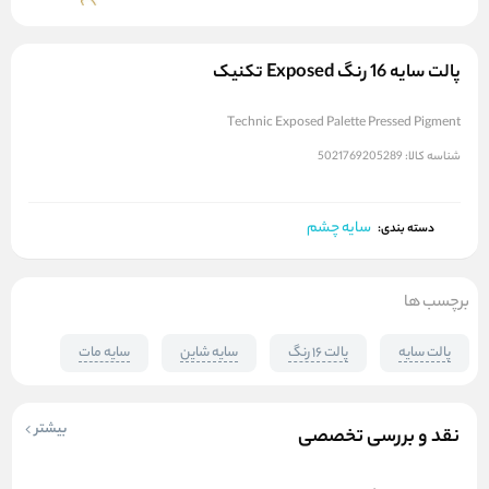
پالت سایه 16 رنگ Exposed تکنیک
Technic Exposed Palette Pressed Pigment
شناسه کالا:
5021769205289
سایه چشم
دسته بندی:
برچسب ها
پالت سایه
پالت 16 رنگ
سایه شاین
سایه مات
بیشتر
نقد و بررسی تخصصی