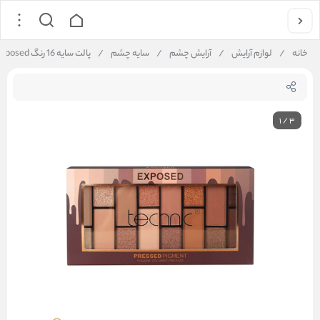
خانه
/
لوازم آرایش
/
آرایش چشم
/
سایه چشم
/
پالت سایه 16 رنگ Exposed تکنیک
1
/
3