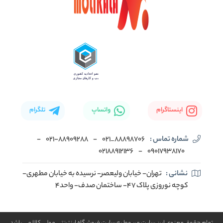
اینستاگرام
واتساپ
تلگرام
شماره تماس :
88898706_021
-
۰۲۱-۸۸۹۰۹۲۸۸
-
02188912136
-
۰۹۰۱۷۹۳۸۱۷۰
نشانی :
تهران- خیابان ولیعصر- نرسیده به خیابان مطهری-
کوچه نوروزی پلاک ۴۷- ساختمان صدف- واحد۴