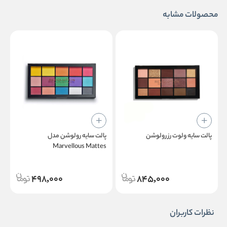
محصولات مشابه
پالت سایه ولوت رز رولوشن
پالت سایه رولوشن مدل
پ
Marvellous Mattes
498,000
845,000
نظرات کاربران