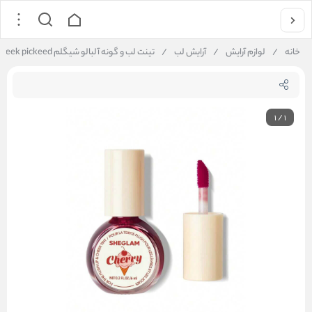
خانه
/
لوازم آرایش
/
آرایش لب
/
تینت لب و گونه آلبالو شیگلم for the flush lip & cheek pickeed
1
/
1