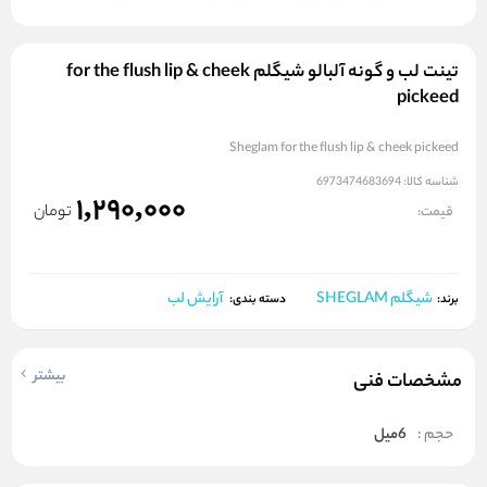
تینت لب و گونه آلبالو شیگلم for the flush lip & cheek
pickeed
Sheglam for the flush lip & cheek pickeed
شناسه کالا:
6973474683694
1,290,000
تومان
قیمت:
شیگلم SHEGLAM
آرایش لب
برند:
دسته بندی:
بیشتر
مشخصات فنی
حجم :
6میل