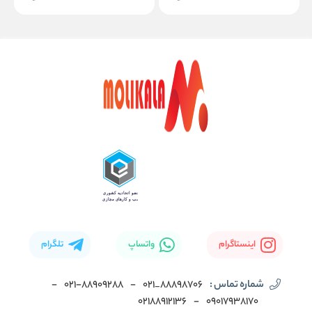
اینستاگرام
واتساپ
تلگرام
شماره تماس :
88898706_021
-
۰۲۱-۸۸۹۰۹۲۸۸
-
02188912136
-
۰۹۰۱۷۹۳۸۱۷۰