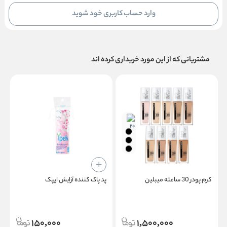
وارد حساب کاربری خود شوید
مشتریانی که از این مورد خریداری کرده اند
کرم پودر 30‌ ساعته میبلین
پد پاک‌ کننده آرایش ایپک
خ
150,000
1,500,000