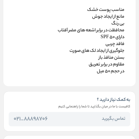
مناسب پوست خشک
مانع از ایجاد جوش
بی رنگ
محافظت در برابر اشعه های مضر آفتاب
دارای SPF 50
فاقد چربی
جلوگیری از ایجاد لک های صورت
بستن منافذ باز
مقاوم در برابر تعریق
در حجم 50 میل
به کمک نیاز دارید ؟
کافیست با ما در میان بگذارید تا شما را راهنمایی کنیم
88898706_021
تماس بگیرید