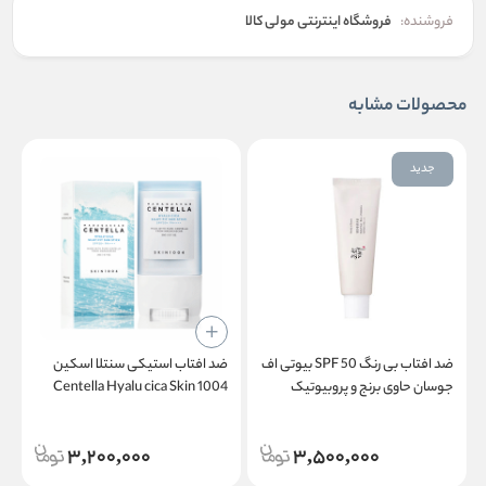
فروشنده:
فروشگاه اینترنتی مولی کالا
محصولات مشابه
جدید
ضد افتاب بی رنگ SPF 50 بیوتی اف
ضد افتاب استیکی سنتلا اسکین
جوسان حاوی برنج و پروبیوتیک
1004 Centella Hyalu cica Skin
k
1004 Stick sunscreen
BEAUTY OF JOSEON Relief Sun
SPF 50 Rice +Probiotics
3,200,000
3,500,000