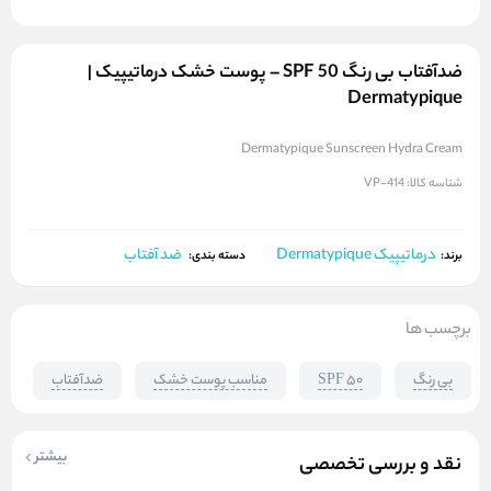
ضدآفتاب بی رنگ SPF 50 – پوست خشک درماتیپیک |
Dermatypique
Dermatypique Sunscreen Hydra Cream
شناسه کالا:
VP-414
درماتیپیک Dermatypique
ضد آفتاب
برند:
دسته بندی:
برچسب ها
بی رنگ
SPF 50
مناسب پوست خشک
ضدآفتاب
بیشتر
نقد و بررسی تخصصی