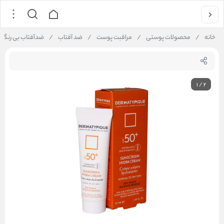
خانه
/
محصولات پوستی
/
مراقبت پوست
/
ضد آفتاب
/
ضدآفتاب بی رنگ SPF 50 – پوست خشک درماتیپیک | Dermatypique
1
/
2