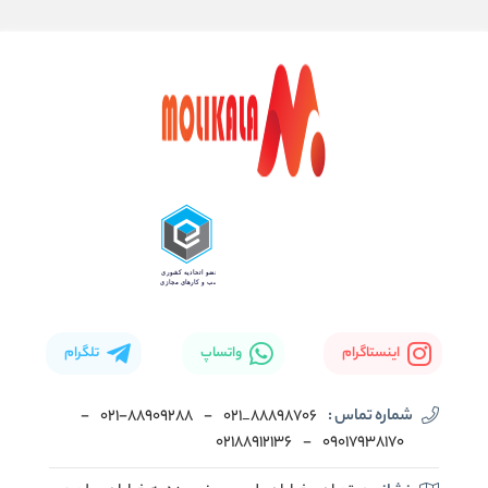
اینستاگرام
واتساپ
تلگرام
شماره تماس :
88898706_021
-
۰۲۱-۸۸۹۰۹۲۸۸
-
02188912136
-
۰۹۰۱۷۹۳۸۱۷۰