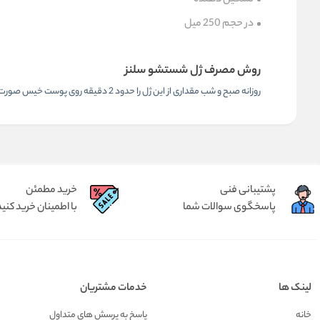
تسکین دهنده
در حجم 250 میل
روش مصرف ژل شستشو سلنز
روزانه صبح و شب مقداری از این ژل را حدود 2 دقیقه روی پوست خیس صورت ماساژ قرار دهید و سپس آبکشی کنید.
پشتیبانی فنی
خرید مطمئن
پاسخگوی سوالات شما
با اطمینان خرید کنید
لینک ها
خدمات مشتریان
خانه
پاسخ به پرسش های متداول