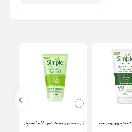
ضد پیری پروبیوتیک
ژل شستشوی صورت حاوی B5 و E سیمپل
ژل میس
سیمپل