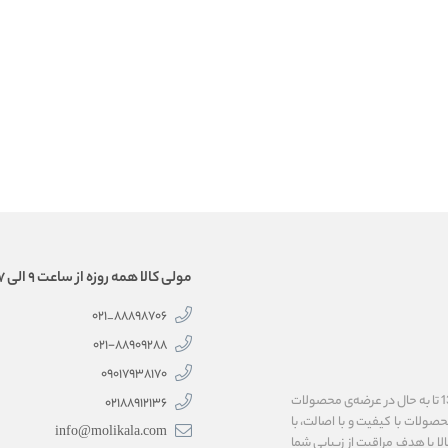
مولی کالا همه روزه از ساعت 9 الی 17 همراه شماست.
88898706_021
۰۲۱-۸۸۹۰۹۲۸۸
۰۹۰۱۷۹۳۸۱۷۰
فروشگاه اینترنتی مولی‌کالا، به پاس اعتماد شما همراهان گرامی، فعالیت خود را از سال 1399 تا به حال در عرضه‌ی محصولات
02188912136
 محصولات با کیفیت و با اصالت، با
info@molikala.com
لا با هدف مراقبت از زیبایی شما