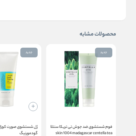
محصولات مشابه
جدید
جدید
فوم شستشوی ضد جوش تی تریکا سنتلا
ژل شستشوی صورت کوزا
skin 1004 madagascar centella tea
گودمورنیگ