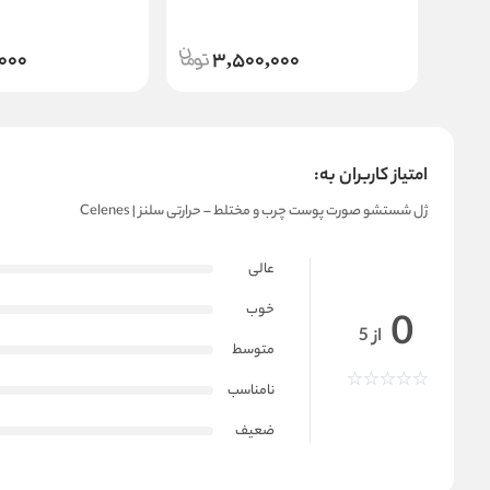
trica bha foam
000
3,500,000
امتیاز کاربران به:
ژل شستشو صورت پوست چرب و مختلط – حرارتی سلنز | Celenes
عالی
خوب
0
از 5
متوسط
نامناسب
ضعیف