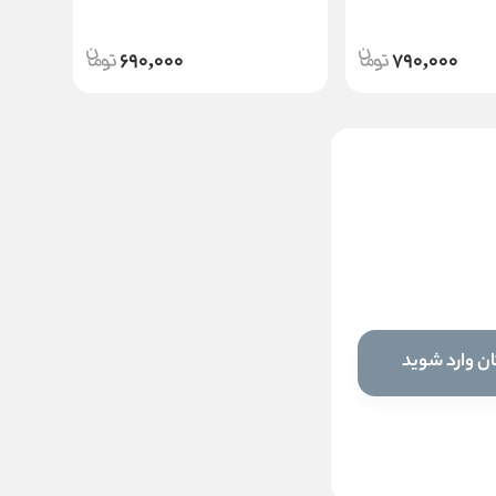
690,000
790,000
ژل شستشو صورت پوست چرب
و مختلط – حرارتی سلنز |
Celenes
ناموجود
این کالا فعلا موجود نیست اما می‌توانید
ن وارد شوید
زنگوله را بزنید تا به محض موجود شدن، به
شما خبر دهیم
موجود شد خبرم کن