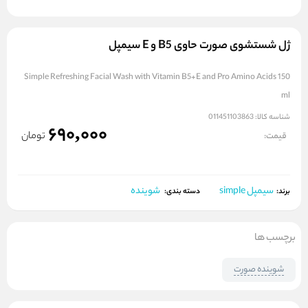
ژل شستشوی صورت حاوی B5 و E سیمپل
Simple Refreshing Facial Wash with Vitamin B5+E and Pro Amino Acids 150
ml
شناسه کالا:
011451103863
690,000
تومان
قیمت:
سیمپل simple
شوینده
برند:
دسته بندی:
برچسب ها
شوینده صورت