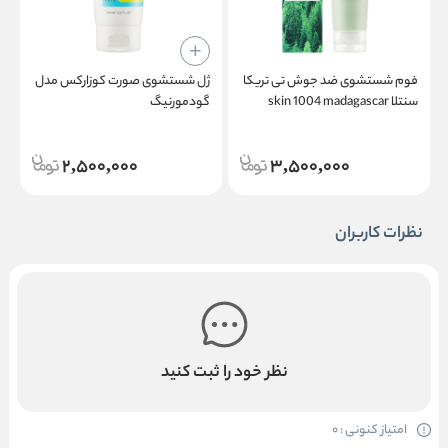
فوم شستشوی ضد جوش تی تریکا
ژل شستشوی صورت کوزارکس مدل
ف
سنتلا skin 1004 madagascar
گودمورنیگ
centella tea trica bha foam
خ
2,500,000
3,500,000
نظرات کاربران
نظر خود را ثبت کنید
امتیاز کنونی : 0